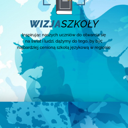
WIZJA
SZKOŁY
Inspirując naszych uczniów do otwarcia się
na świat i ludzi, dążymy do tego, by być
najbardziej cenioną szkołą językową w regionie