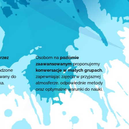
rzez
Osobom na
poziomie
zaawansowanym
proponujemy
adzone
konwersacje w małych grupach
,
owany do
zapewniając zajęcia w przyjaznej
ka.
atmosferze, odpowiednie metody
oraz optymalne warunki do nauki.