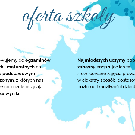
oferta szkoły
towujemy do
egzaminów
Najmłodszych uczymy pop
ch i maturalnych
na
zabawę
, angażując ich w
ie
podstawowym
zróżnicowane zajęcia prow
rzonym
, z których nasi
w ciekawy sposób, dostos
e corocznie osiągają
poziomu i możliwości dziec
ze wyniki
.