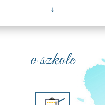
"
o szkole