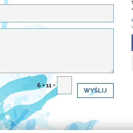
=
6 + 11
WYŚLIJ