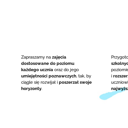
Zapraszamy na
zajęcia
Przygo
dostosowane do poziomu
szkolny
każdego ucznia
oraz do jego
poziom
umiejętności poznawczych
, tak, by
i
rozsze
ciągle się rozwijał i
poszerzał swoje
uczniowi
horyzonty
.
najwyżs