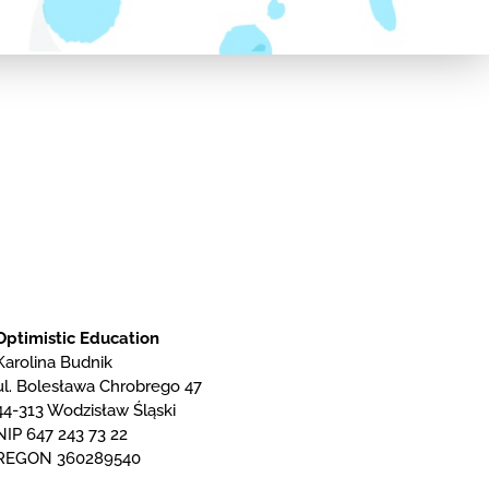
Optimistic Education
Karolina Budnik
ul. Bolesława Chrobrego 47
44-313 Wodzisław Śląski
NIP 647 243 73 22
REGON 360289540