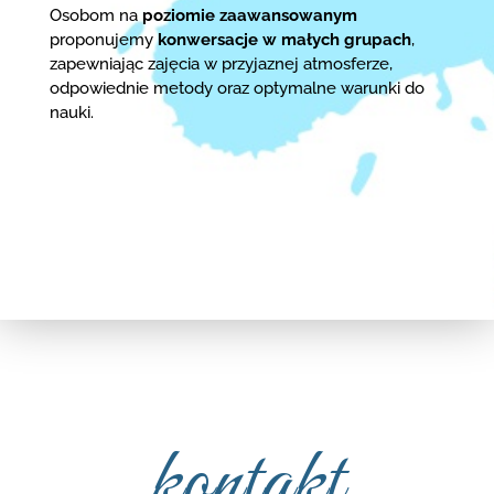
Osobom na
poziomie zaawansowanym
proponujemy
konwersacje w małych grupach
,
zapewniając zajęcia w przyjaznej atmosferze,
odpowiednie metody oraz optymalne warunki do
nauki.
kontakt