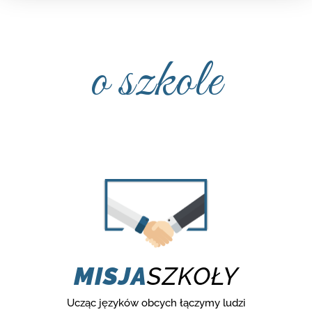
o szkole
MISJA
SZKOŁY
Ucząc języków obcych łączymy ludzi